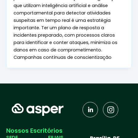
que utilizam inteligência artificial e análise
comportamental para detectar atividades
suspeitas em tempo real é uma estratégia
importante. Ter um plano de resposta a
incidentes preparado, com processos claros
para identificar e conter ataques, minimiza os
danos em caso de comprometimento.
Campanhas contínuas de conscientização
J
I
k
n
i
s
-
t
Nossos Escritórios
l
a
SEDE
FILIAIS