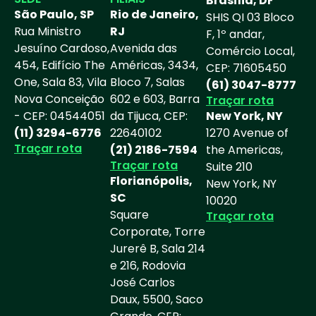
Brasília, DF
i
g
São Paulo, SP
Rio de Janeiro,
SHIS QI 03 Bloco
n
r
Rua Ministro
RJ
F, 1º andar,
k
a
Jesuíno Cardoso,
Avenida das
Comércio Local,
e
m
454, Edifício The
Américas, 3434,
CEP: 71605450
d
One, Sala 83, Vila
Bloco 7, Salas
(61) 3047-8777
i
Nova Conceição
602 e 603, Barra
Traçar rota
n
- CEP: 04544051
da Tijuca, CEP:
New York, NY
(11) 3294-6776
22640102
-
1270 Avenue of
Traçar rota
(21) 2186-7594
the Americas,
i
Traçar rota
Suite 210
n
Florianópolis,
New York, NY
SC
10020
Square
Traçar rota
Corporate, Torre
Jurerê B, Sala 214
e 216, Rodovia
José Carlos
Daux, 5500, Saco