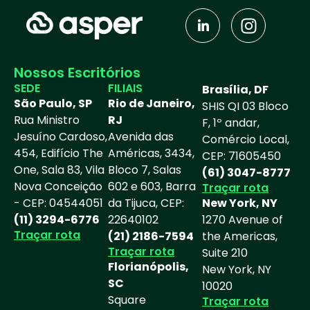
J
I
k
n
i
s
-
t
Nossos Escritórios
l
a
SEDE
FILIAIS
Brasília, DF
i
g
São Paulo, SP
Rio de Janeiro,
SHIS QI 03 Bloco
n
r
Rua Ministro
RJ
F, 1º andar,
k
a
Jesuíno Cardoso,
Avenida das
Comércio Local,
e
m
454, Edifício The
Américas, 3434,
CEP: 71605450
d
One, Sala 83, Vila
Bloco 7, Salas
(61) 3047-8777
i
Nova Conceição
602 e 603, Barra
Traçar rota
n
- CEP: 04544051
da Tijuca, CEP:
New York, NY
(11) 3294-6776
22640102
-
1270 Avenue of
Traçar rota
(21) 2186-7594
the Americas,
i
Traçar rota
Suite 210
n
Florianópolis,
New York, NY
SC
10020
Square
Traçar rota