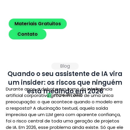
Materiais Gratuitos
Contato
Blog
Quando o seu assistente de IA vira
um insider: os riscos que ninguém
Durante anos, o debate em torno da inteligência
está medindo em 2026
maio 28, 2026
artificial corporativa girou em torno de uma única
preocupação: o que acontece quando o modelo erra
a resposta? A alucinação textual, aquela saída
imprecisa que um LLM gera com aparente confiança,
foi o risco central de toda uma geração de projetos
de IA. Em 2026, esse problema ainda existe. Só que ele