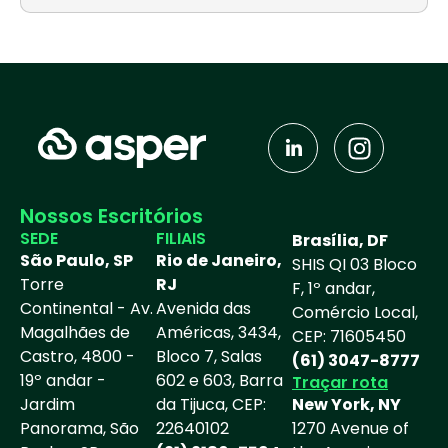
J
I
k
n
i
s
-
t
Nossos Escritórios
l
a
SEDE
FILIAIS
Brasília, DF
i
g
São Paulo, SP
Rio de Janeiro,
SHIS QI 03 Bloco
n
r
Torre
RJ
F, 1º andar,
k
a
Continental - Av.
Avenida das
Comércio Local,
e
m
Magalhães de
Américas, 3434,
CEP: 71605450
d
Castro, 4800 -
Bloco 7, Salas
(61) 3047-8777
i
19º andar -
602 e 603, Barra
Traçar rota
n
Jardim
da Tijuca, CEP:
New York, NY
Panorama, São
22640102
-
1270 Avenue of