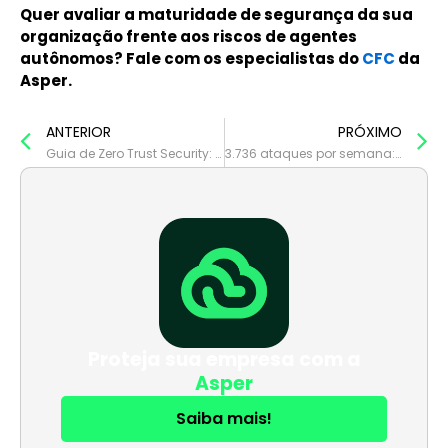
Quer avaliar a maturidade de segurança da sua
organização frente aos riscos de agentes
autônomos? Fale com os especialistas do
CFC
da
Asper.
Prev
N
ANTERIOR
PRÓXIMO
Guia de Zero Trust Security: O que é e como estruturar sua arquitetura de rede
3.736 ataques por semana: por que o setor financeiro brasileiro nunca foi tão visado pelo cibercrime
Proteja sua empresa com a
Asper
Saiba mais!