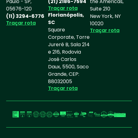
Paulo - SP,
(21) 2186-7594
the Americas,
i
Traçar rota
05676-120
Suite 210
n
Florianópolis,
(11) 3294-6776
New York, NY
SC
Traçar rota
10020
Square
Traçar rota
Corporate, Torre
Jurerê B, Sala 214
e 216, Rodovia
José Carlos
Daux, 5500, Saco
Grande, CEP:
88032005
Traçar rota